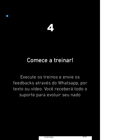
4
Comece a treinar!
Execute os treinos e envie os
feedbacks através do Whatsapp, por
texto ou vídeo. Você receberá todo o
suporte para evoluir seu nado
Confira alguns feedbacks de quem já
está treinando com a nossa consultoria