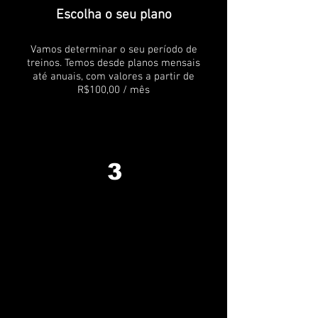
Escolha o seu plano
Vamos determinar o seu período de
treinos. Temos desde planos mensais
até anuais, com valores a partir de
R$100,00 / mês
3
Baixe o App
Através do aplicativo você receberá os
treinos semanalmente para treinar nos
seus dias e horários