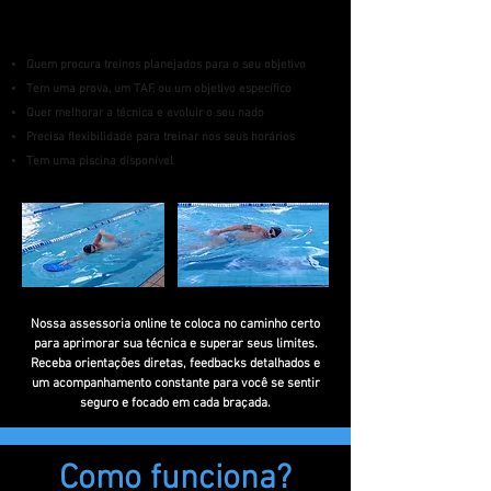
Para quem é a assessoria?
Quem procura treinos planejados para o seu objetivo
Tem uma prova, um TAF, ou um objetivo específico
Quer melhorar a técnica e evoluir o seu nado
Precisa flexibilidade para treinar nos seus horários
Tem uma piscina disponível
Nossa assessoria online te coloca no caminho certo
para aprimorar sua técnica e superar seus limites.
Receba orientações diretas, feedbacks detalhados e
um acompanhamento constante para você se sentir
seguro e focado em cada braçada.
Como funciona?