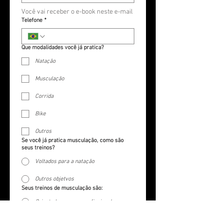
Você vai receber o e-book neste e-mail
Telefone
*
Que modalidades você já pratica?
Natação
Musculação
Corrida
Bike
Outros
Se você já pratica musculação, como são
seus treinos?
Voltados para a natação
Outros objetvos
Seus treinos de musculação são:
Orientados por um profissional